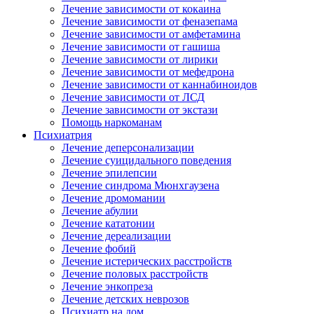
Лечение зависимости от кокаина
Лечение зависимости от феназепама
Лечение зависимости от амфетамина
Лечение зависимости от гашиша
Лечение зависимости от лирики
Лечение зависимости от мефедрона
Лечение зависимости от каннабиноидов
Лечение зависимости от ЛСД
Лечение зависимости от экстази
Помощь наркоманам
Психиатрия
Лечение деперсонализации
Лечение суицидального поведения
Лечение эпилепсии
Лечение синдрома Мюнхгаузена
Лечение дромомании
Лечение абулии
Лечение кататонии
Лечение дереализации
Лечение фобий
Лечение истерических расстройств
Лечение половых расстройств
Лечение энкопреза
Лечение детских неврозов
Психиатр на дом