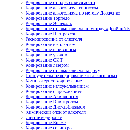
Кодирование от наркозависимости
Кодирование алкоголизма гипнозом
Кодирование алкоголизма по методу Довженко
Кодирование Торпедо
Кодирование Эспераль
Кодирование от алкоголизма по методу «Двойной 
Кодирование Налтрексон
Раскодирование от алкоголя
Кодирование имплантом
Кодирование вшиванием
Кодирование уколом
Кодирование СИТ
Кодирование лазером
Кодирование от алкоголизма на дому
Принудительное кодирование от алкоголизма
Компьютерное кодирование
Кодирование иглоукалыванием
Кодирование с провокацией
Кодирование Аквилонгом
Кодирование Вивитролом
Кодирование Дисульфирамом
Химический блок от алкоголя
Снятие кодировки
Кодирование Колме
Кодирование селинкро