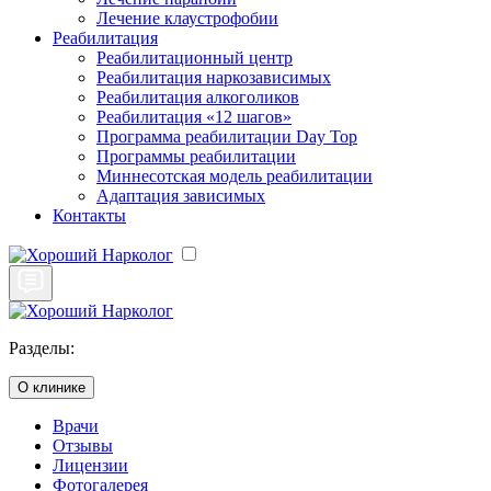
Лечение клаустрофобии
Реабилитация
Реабилитационный центр
Реабилитация наркозависимых
Реабилитация алкоголиков
Реабилитация «12 шагов»
Программа реабилитации Day Top
Программы реабилитации
Миннесотская модель реабилитации
Адаптация зависимых
Контакты
Разделы:
О клинике
Врачи
Отзывы
Лицензии
Фотогалерея