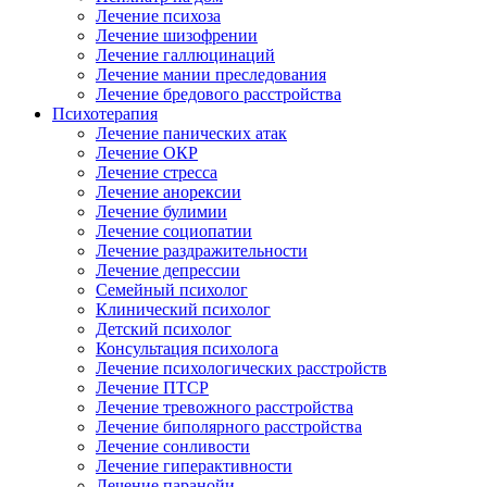
Лечение психоза
Лечение шизофрении
Лечение галлюцинаций
Лечение мании преследования
Лечение бредового расстройства
Психотерапия
Лечение панических атак
Лечение ОКР
Лечение стресса
Лечение анорексии
Лечение булимии
Лечение социопатии
Лечение раздражительности
Лечение депрессии
Семейный психолог
Клинический психолог
Детский психолог
Консультация психолога
Лечение психологических расстройств
Лечение ПТСР
Лечение тревожного расстройства
Лечение биполярного расстройства
Лечение сонливости
Лечение гиперактивности
Лечение паранойи