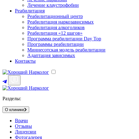
Лечение клаустрофобии
Реабилитация
Реабилитационный центр
Реабилитация наркозависимых
Реабилитация алкоголиков
Реабилитация «12 шагов»
Программа реабилитации Day Top
Программы реабилитации
Миннесотская модель реабилитации
Адаптация зависимых
Контакты
Разделы:
О клинике
Врачи
Отзывы
Лицензии
Фотогалерея