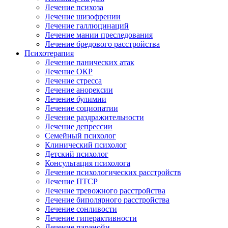
Лечение психоза
Лечение шизофрении
Лечение галлюцинаций
Лечение мании преследования
Лечение бредового расстройства
Психотерапия
Лечение панических атак
Лечение ОКР
Лечение стресса
Лечение анорексии
Лечение булимии
Лечение социопатии
Лечение раздражительности
Лечение депрессии
Семейный психолог
Клинический психолог
Детский психолог
Консультация психолога
Лечение психологических расстройств
Лечение ПТСР
Лечение тревожного расстройства
Лечение биполярного расстройства
Лечение сонливости
Лечение гиперактивности
Лечение паранойи