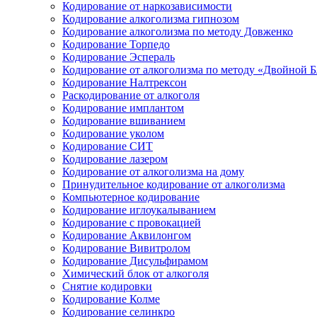
Кодирование от наркозависимости
Кодирование алкоголизма гипнозом
Кодирование алкоголизма по методу Довженко
Кодирование Торпедо
Кодирование Эспераль
Кодирование от алкоголизма по методу «Двойной 
Кодирование Налтрексон
Раскодирование от алкоголя
Кодирование имплантом
Кодирование вшиванием
Кодирование уколом
Кодирование СИТ
Кодирование лазером
Кодирование от алкоголизма на дому
Принудительное кодирование от алкоголизма
Компьютерное кодирование
Кодирование иглоукалыванием
Кодирование с провокацией
Кодирование Аквилонгом
Кодирование Вивитролом
Кодирование Дисульфирамом
Химический блок от алкоголя
Снятие кодировки
Кодирование Колме
Кодирование селинкро