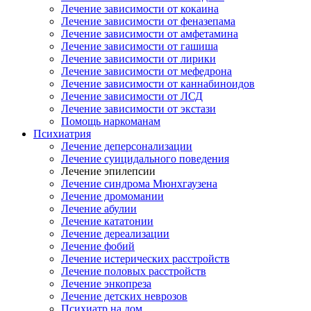
Лечение зависимости от кокаина
Лечение зависимости от феназепама
Лечение зависимости от амфетамина
Лечение зависимости от гашиша
Лечение зависимости от лирики
Лечение зависимости от мефедрона
Лечение зависимости от каннабиноидов
Лечение зависимости от ЛСД
Лечение зависимости от экстази
Помощь наркоманам
Психиатрия
Лечение деперсонализации
Лечение суицидального поведения
Лечение эпилепсии
Лечение синдрома Мюнхгаузена
Лечение дромомании
Лечение абулии
Лечение кататонии
Лечение дереализации
Лечение фобий
Лечение истерических расстройств
Лечение половых расстройств
Лечение энкопреза
Лечение детских неврозов
Психиатр на дом