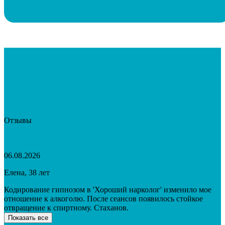
Отзывы
06.08.2026
Елена, 38 лет
Кодирование гипнозом в 'Хороший нарколог' изменило мое
отношение к алкоголю. После сеансов появилось стойкое
отвращение к спиртному. Стаханов.
Показать все