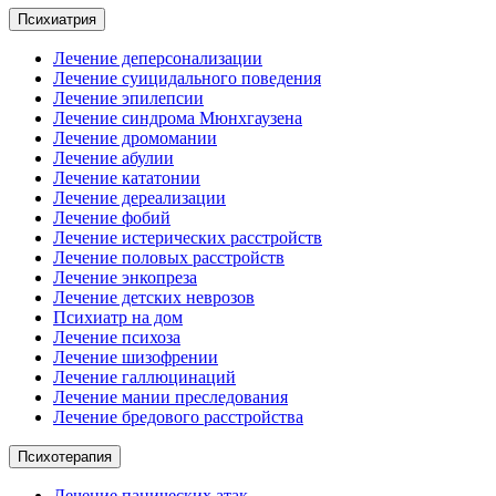
Психиатрия
Лечение деперсонализации
Лечение суицидального поведения
Лечение эпилепсии
Лечение синдрома Мюнхгаузена
Лечение дромомании
Лечение абулии
Лечение кататонии
Лечение дереализации
Лечение фобий
Лечение истерических расстройств
Лечение половых расстройств
Лечение энкопреза
Лечение детских неврозов
Психиатр на дом
Лечение психоза
Лечение шизофрении
Лечение галлюцинаций
Лечение мании преследования
Лечение бредового расстройства
Психотерапия
Лечение панических атак