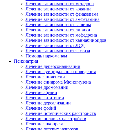
Лечение зависимости от метадона
Лечение зависимости от кокаина
Лечение зависимости от феназепама
Лечение зависимости от амфетамина
Лечение зависимости от гашиша
Лечение зависимости от лирики
Лечение зависимости от мефедрона
Лечение зависимости от каннабиноидов
Лечение зависимости от ЛСД
Лечение зависимости от экстази
Помощь наркоманам
Психиатрия
Лечение деперсонализации
Лечение суицидального поведения
Лечение эпилепсии
Лечение синдрома Мюнхгаузена
Лечение дромомании
Лечение абулии
Лечение кататонии
Лечение дереализации
Лечение фобий
Лечение истерических расстройств
Лечение половых расстройств
Лечение энкопреза
Лечение детских неврозов