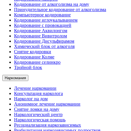
Кодирование от алкоголизма на дому
Принудительное кодирование от алкоголизма
Компьютерное кодирование
Кодирование иглоукалыванием
Кодирование с провокацией
Кодирование Аквилонгом
Кодирование Вивитролом
Кодирование Дисульфирамом
Химический блок от алкоголя
Снятие кодировки
Кодирование Колме
Кодирование селинкро
Тройной блок
Наркомания
Лечение наркомании
Консультация нарколога
Нарколог на дом
Анонимное лечение наркомании
Снятие ломки на дому
Наркологический центр
Наркологическая помощь
Ресоциализация наркозависимых
Реабилитация наркозависимых подростков