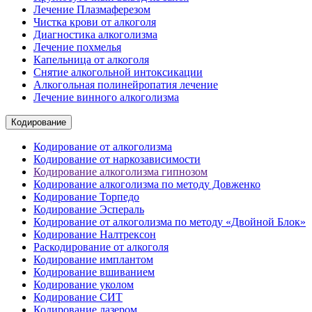
Лечение Плазмаферезом
Чистка крови от алкоголя
Диагностика алкоголизма
Лечение похмелья
Капельница от алкоголя
Снятие алкогольной интоксикации
Алкогольная полинейропатия лечение
Лечение винного алкоголизма
Кодирование
Кодирование от алкоголизма
Кодирование от наркозависимости
Кодирование алкоголизма гипнозом
Кодирование алкоголизма по методу Довженко
Кодирование Торпедо
Кодирование Эспераль
Кодирование от алкоголизма по методу «Двойной Блок»
Кодирование Налтрексон
Раскодирование от алкоголя
Кодирование имплантом
Кодирование вшиванием
Кодирование уколом
Кодирование СИТ
Кодирование лазером