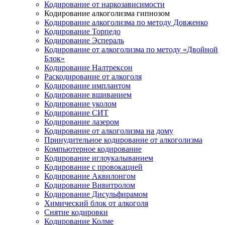
Кодирование от наркозависимости
Кодирование алкоголизма гипнозом
Кодирование алкоголизма по методу Довженко
Кодирование Торпедо
Кодирование Эспераль
Кодирование от алкоголизма по методу «Двойной
Блок»
Кодирование Налтрексон
Раскодирование от алкоголя
Кодирование имплантом
Кодирование вшиванием
Кодирование уколом
Кодирование СИТ
Кодирование лазером
Кодирование от алкоголизма на дому
Принудительное кодирование от алкоголизма
Компьютерное кодирование
Кодирование иглоукалыванием
Кодирование с провокацией
Кодирование Аквилонгом
Кодирование Вивитролом
Кодирование Дисульфирамом
Химический блок от алкоголя
Снятие кодировки
Кодирование Колме