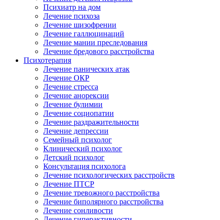
Психиатр на дом
Лечение психоза
Лечение шизофрении
Лечение галлюцинаций
Лечение мании преследования
Лечение бредового расстройства
Психотерапия
Лечение панических атак
Лечение ОКР
Лечение стресса
Лечение анорексии
Лечение булимии
Лечение социопатии
Лечение раздражительности
Лечение депрессии
Семейный психолог
Клинический психолог
Детский психолог
Консультация психолога
Лечение психологических расстройств
Лечение ПТСР
Лечение тревожного расстройства
Лечение биполярного расстройства
Лечение сонливости
Лечение гиперактивности