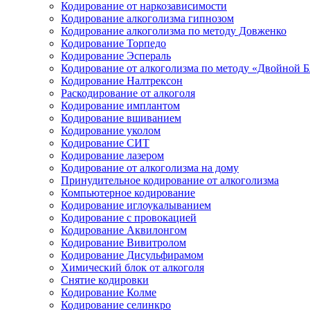
Кодирование от наркозависимости
Кодирование алкоголизма гипнозом
Кодирование алкоголизма по методу Довженко
Кодирование Торпедо
Кодирование Эспераль
Кодирование от алкоголизма по методу «Двойной 
Кодирование Налтрексон
Раскодирование от алкоголя
Кодирование имплантом
Кодирование вшиванием
Кодирование уколом
Кодирование СИТ
Кодирование лазером
Кодирование от алкоголизма на дому
Принудительное кодирование от алкоголизма
Компьютерное кодирование
Кодирование иглоукалыванием
Кодирование с провокацией
Кодирование Аквилонгом
Кодирование Вивитролом
Кодирование Дисульфирамом
Химический блок от алкоголя
Снятие кодировки
Кодирование Колме
Кодирование селинкро