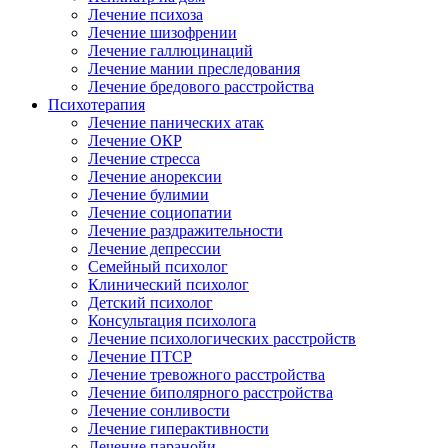
Лечение психоза
Лечение шизофрении
Лечение галлюцинаций
Лечение мании преследования
Лечение бредового расстройства
Психотерапия
Лечение панических атак
Лечение ОКР
Лечение стресса
Лечение анорексии
Лечение булимии
Лечение социопатии
Лечение раздражительности
Лечение депрессии
Семейный психолог
Клинический психолог
Детский психолог
Консультация психолога
Лечение психологических расстройств
Лечение ПТСР
Лечение тревожного расстройства
Лечение биполярного расстройства
Лечение сонливости
Лечение гиперактивности
Лечение паранойи