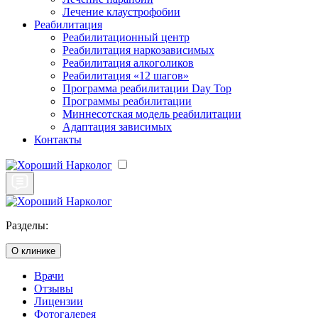
Лечение клаустрофобии
Реабилитация
Реабилитационный центр
Реабилитация наркозависимых
Реабилитация алкоголиков
Реабилитация «12 шагов»
Программа реабилитации Day Top
Программы реабилитации
Миннесотская модель реабилитации
Адаптация зависимых
Контакты
Разделы:
О клинике
Врачи
Отзывы
Лицензии
Фотогалерея