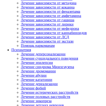
Лечение зависимости от метадона
Лечение зависимости от кокаина
Лечение зависимости от феназепама
Лечение зависимости от амфетамина
Лечение зависимости от гашиша
Лечение зависимости от лирики
Лечение зависимости от мефедрона
Лечение зависимости от каннабиноидов
Лечение зависимости от ЛСД
Лечение зависимости от экстази
Помощь наркоманам
Психиатрия
Лечение деперсонализации
Лечение суицидального поведения
Лечение эпилепсии
Лечение синдрома Мюнхгаузена
Лечение дромомании
Лечение абулии
Лечение кататонии
Лечение дереализации
Лечение фобий
Лечение истерических расстройств
Лечение половых расстройств
Лечение энкопреза
Лечение детских неврозов