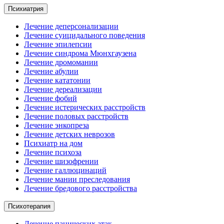
Психиатрия
Лечение деперсонализации
Лечение суицидального поведения
Лечение эпилепсии
Лечение синдрома Мюнхгаузена
Лечение дромомании
Лечение абулии
Лечение кататонии
Лечение дереализации
Лечение фобий
Лечение истерических расстройств
Лечение половых расстройств
Лечение энкопреза
Лечение детских неврозов
Психиатр на дом
Лечение психоза
Лечение шизофрении
Лечение галлюцинаций
Лечение мании преследования
Лечение бредового расстройства
Психотерапия
Лечение панических атак