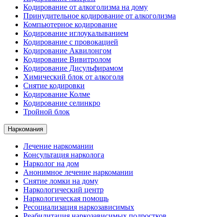
Кодирование от алкоголизма на дому
Принудительное кодирование от алкоголизма
Компьютерное кодирование
Кодирование иглоукалыванием
Кодирование с провокацией
Кодирование Аквилонгом
Кодирование Вивитролом
Кодирование Дисульфирамом
Химический блок от алкоголя
Снятие кодировки
Кодирование Колме
Кодирование селинкро
Тройной блок
Наркомания
Лечение наркомании
Консультация нарколога
Нарколог на дом
Анонимное лечение наркомании
Снятие ломки на дому
Наркологический центр
Наркологическая помощь
Ресоциализация наркозависимых
Реабилитация наркозависимых подростков