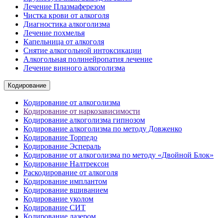
Лечение Плазмаферезом
Чистка крови от алкоголя
Диагностика алкоголизма
Лечение похмелья
Капельница от алкоголя
Снятие алкогольной интоксикации
Алкогольная полинейропатия лечение
Лечение винного алкоголизма
Кодирование
Кодирование от алкоголизма
Кодирование от наркозависимости
Кодирование алкоголизма гипнозом
Кодирование алкоголизма по методу Довженко
Кодирование Торпедо
Кодирование Эспераль
Кодирование от алкоголизма по методу «Двойной Блок»
Кодирование Налтрексон
Раскодирование от алкоголя
Кодирование имплантом
Кодирование вшиванием
Кодирование уколом
Кодирование СИТ
Кодирование лазером