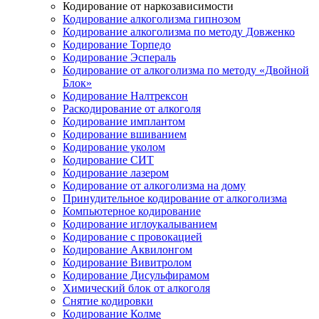
Кодирование от наркозависимости
Кодирование алкоголизма гипнозом
Кодирование алкоголизма по методу Довженко
Кодирование Торпедо
Кодирование Эспераль
Кодирование от алкоголизма по методу «Двойной
Блок»
Кодирование Налтрексон
Раскодирование от алкоголя
Кодирование имплантом
Кодирование вшиванием
Кодирование уколом
Кодирование СИТ
Кодирование лазером
Кодирование от алкоголизма на дому
Принудительное кодирование от алкоголизма
Компьютерное кодирование
Кодирование иглоукалыванием
Кодирование с провокацией
Кодирование Аквилонгом
Кодирование Вивитролом
Кодирование Дисульфирамом
Химический блок от алкоголя
Снятие кодировки
Кодирование Колме