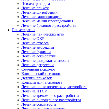
Психиатр на дом
Лечение психоза
Лечение шизофрении
Лечение галлюцинаций
Лечение мании преследования
Лечение бредового расстройства
Психотерапия
Лечение панических атак
Лечение ОКР
Лечение стресса
Лечение анорексии
Лечение булимии
Лечение социопатии
Лечение раздражительности
Лечение депрессии
Семейный психолог
Клинический психолог
Детский психолог
Консультация психолога
Лечение психологических расстройств
Лечение ПТСР
Лечение тревожного расстройства
Лечение биполярного расстройства
Лечение сонливости
Лечение гиперактивности