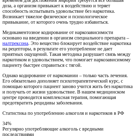
временем для достижения эйфории требуется все большая
доза, а организм привыкает к воздействию и теряет
способность испытывать удовольствие без наркотика.
Возникает тяжелое физическое и психологическое
привыкание, от которого очень трудно избавиться.
Медикаментозное кодирование от наркозависимости
основано на введении в организм специального препарата –
налтрексона
. Это вещество блокирует воздействие наркотика
на рецепторы, в результате его употребление не дает
приятных ощущений. Такая методика разрушает связь между
наркотиком и удовольствием, что помогает наркозависимому
пациенту быстрее справиться с тягой.
Однако кодирование от наркомании – только часть лечения.
Его обязательно дополняет психотерапевтический курс, с
помощью которого пациент заново учится жить без наркотика
и получать от жизни удовольствие. В нашем медицинском
центре проводится комплексная терапия, помогающая
предотвратить рецидивы заболевания.
Статистика по употреблению алкоголя и наркотиков в РФ
34%
Регулярно употребляющие алкоголь с вредными
последствиями