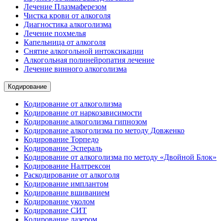
Лечение Плазмаферезом
Чистка крови от алкоголя
Диагностика алкоголизма
Лечение похмелья
Капельница от алкоголя
Снятие алкогольной интоксикации
Алкогольная полинейропатия лечение
Лечение винного алкоголизма
Кодирование
Кодирование от алкоголизма
Кодирование от наркозависимости
Кодирование алкоголизма гипнозом
Кодирование алкоголизма по методу Довженко
Кодирование Торпедо
Кодирование Эспераль
Кодирование от алкоголизма по методу «Двойной Блок»
Кодирование Налтрексон
Раскодирование от алкоголя
Кодирование имплантом
Кодирование вшиванием
Кодирование уколом
Кодирование СИТ
Кодирование лазером