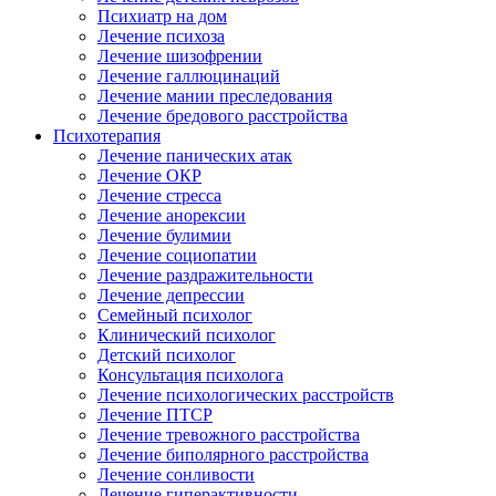
Психиатр на дом
Лечение психоза
Лечение шизофрении
Лечение галлюцинаций
Лечение мании преследования
Лечение бредового расстройства
Психотерапия
Лечение панических атак
Лечение ОКР
Лечение стресса
Лечение анорексии
Лечение булимии
Лечение социопатии
Лечение раздражительности
Лечение депрессии
Семейный психолог
Клинический психолог
Детский психолог
Консультация психолога
Лечение психологических расстройств
Лечение ПТСР
Лечение тревожного расстройства
Лечение биполярного расстройства
Лечение сонливости
Лечение гиперактивности