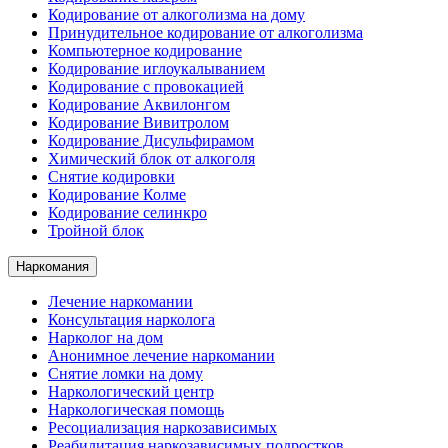
Кодирование от алкоголизма на дому
Принудительное кодирование от алкоголизма
Компьютерное кодирование
Кодирование иглоукалыванием
Кодирование с провокацией
Кодирование Аквилонгом
Кодирование Вивитролом
Кодирование Дисульфирамом
Химический блок от алкоголя
Снятие кодировки
Кодирование Колме
Кодирование селинкро
Тройной блок
Наркомания
Лечение наркомании
Консультация нарколога
Нарколог на дом
Анонимное лечение наркомании
Снятие ломки на дому
Наркологический центр
Наркологическая помощь
Ресоциализация наркозависимых
Реабилитация наркозависимых подростков