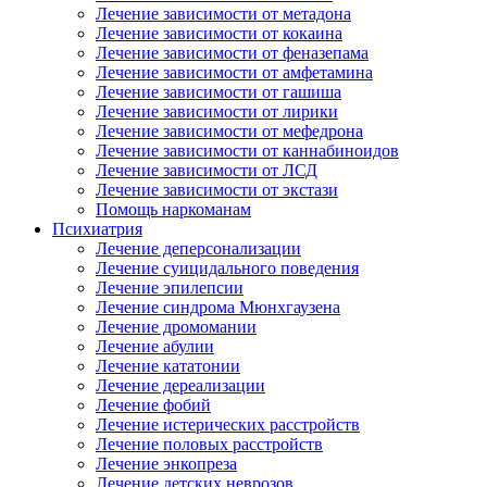
Лечение зависимости от метадона
Лечение зависимости от кокаина
Лечение зависимости от феназепама
Лечение зависимости от амфетамина
Лечение зависимости от гашиша
Лечение зависимости от лирики
Лечение зависимости от мефедрона
Лечение зависимости от каннабиноидов
Лечение зависимости от ЛСД
Лечение зависимости от экстази
Помощь наркоманам
Психиатрия
Лечение деперсонализации
Лечение суицидального поведения
Лечение эпилепсии
Лечение синдрома Мюнхгаузена
Лечение дромомании
Лечение абулии
Лечение кататонии
Лечение дереализации
Лечение фобий
Лечение истерических расстройств
Лечение половых расстройств
Лечение энкопреза
Лечение детских неврозов