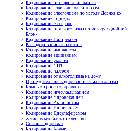
Кодирование от наркозависимости
Кодирование алкоголизма гипнозом
Кодирование алкоголизма по методу Довженко
Кодирование Торпедо
Кодирование Эспераль
Кодирование от алкоголизма по методу «Двойной
Блок»
Кодирование Налтрексон
Раскодирование от алкоголя
Кодирование имплантом
Кодирование вшиванием
Кодирование уколом
Кодирование СИТ
Кодирование лазером
Кодирование от алкоголизма на дому
Принудительное кодирование от алкоголизма
Компьютерное кодирование
Кодирование иглоукалыванием
Кодирование с провокацией
Кодирование Аквилонгом
Кодирование Вивитролом
Кодирование Дисульфирамом
Химический блок от алкоголя
Снятие кодировки
Кодирование Колме