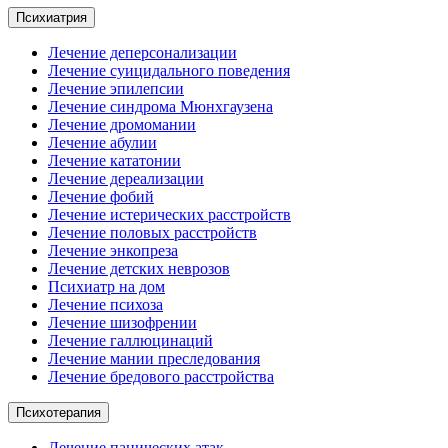
Психиатрия
Лечение деперсонализации
Лечение суицидального поведения
Лечение эпилепсии
Лечение синдрома Мюнхгаузена
Лечение дромомании
Лечение абулии
Лечение кататонии
Лечение дереализации
Лечение фобий
Лечение истерических расстройств
Лечение половых расстройств
Лечение энкопреза
Лечение детских неврозов
Психиатр на дом
Лечение психоза
Лечение шизофрении
Лечение галлюцинаций
Лечение мании преследования
Лечение бредового расстройства
Психотерапия
Лечение панических атак