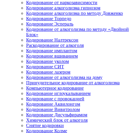
Кодирование от наркозависимости
Кодирование алкоголизма гипнозом
Кодирование алкоголизма по методу Довженко
Кодирование Торпедо
Кодирование Эспераль
Кодирование от алкоголизма по методу «Двойной
Блок»
Кодирование Налтрексон
Раскодирование от алкоголя
Кодирование имплантом
Кодирование вшиванием
Кодирование уколом
Кодирование СИТ
Кодирование лазером
Кодирование от алкоголизма на дому
Принудительное кодирование от алкоголизма
Компьютерное кодирование
Кодирование иглоукалыванием
Кодирование с провокацией
Кодирование Аквилонгом
Кодирование Вивитролом
Кодирование Дисульфирамом
Химический блок от алкоголя
Снятие кодировки
Кодирование Колме