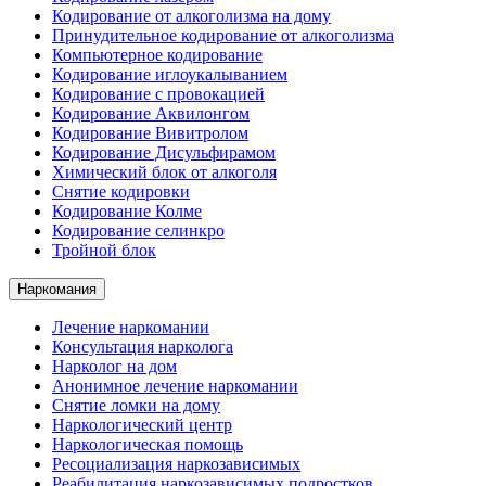
Кодирование от алкоголизма на дому
Принудительное кодирование от алкоголизма
Компьютерное кодирование
Кодирование иглоукалыванием
Кодирование с провокацией
Кодирование Аквилонгом
Кодирование Вивитролом
Кодирование Дисульфирамом
Химический блок от алкоголя
Снятие кодировки
Кодирование Колме
Кодирование селинкро
Тройной блок
Наркомания
Лечение наркомании
Консультация нарколога
Нарколог на дом
Анонимное лечение наркомании
Снятие ломки на дому
Наркологический центр
Наркологическая помощь
Ресоциализация наркозависимых
Реабилитация наркозависимых подростков