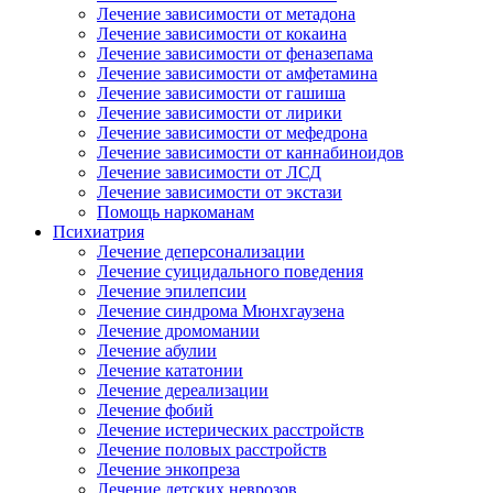
Лечение зависимости от метадона
Лечение зависимости от кокаина
Лечение зависимости от феназепама
Лечение зависимости от амфетамина
Лечение зависимости от гашиша
Лечение зависимости от лирики
Лечение зависимости от мефедрона
Лечение зависимости от каннабиноидов
Лечение зависимости от ЛСД
Лечение зависимости от экстази
Помощь наркоманам
Психиатрия
Лечение деперсонализации
Лечение суицидального поведения
Лечение эпилепсии
Лечение синдрома Мюнхгаузена
Лечение дромомании
Лечение абулии
Лечение кататонии
Лечение дереализации
Лечение фобий
Лечение истерических расстройств
Лечение половых расстройств
Лечение энкопреза
Лечение детских неврозов