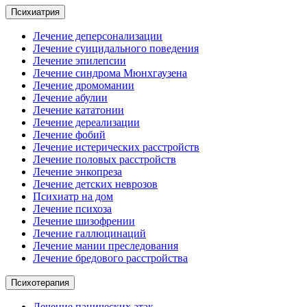
Психиатрия
Лечение деперсонализации
Лечение суицидального поведения
Лечение эпилепсии
Лечение синдрома Мюнхгаузена
Лечение дромомании
Лечение абулии
Лечение кататонии
Лечение дереализации
Лечение фобий
Лечение истерических расстройств
Лечение половых расстройств
Лечение энкопреза
Лечение детских неврозов
Психиатр на дом
Лечение психоза
Лечение шизофрении
Лечение галлюцинаций
Лечение мании преследования
Лечение бредового расстройства
Психотерапия
Лечение панических атак