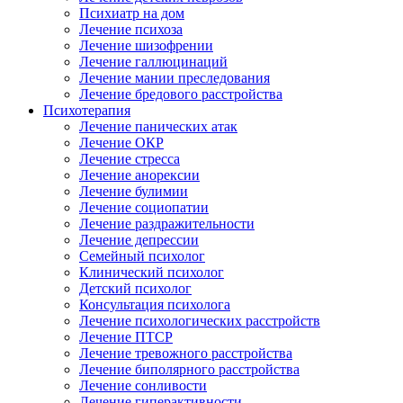
Психиатр на дом
Лечение психоза
Лечение шизофрении
Лечение галлюцинаций
Лечение мании преследования
Лечение бредового расстройства
Психотерапия
Лечение панических атак
Лечение ОКР
Лечение стресса
Лечение анорексии
Лечение булимии
Лечение социопатии
Лечение раздражительности
Лечение депрессии
Семейный психолог
Клинический психолог
Детский психолог
Консультация психолога
Лечение психологических расстройств
Лечение ПТСР
Лечение тревожного расстройства
Лечение биполярного расстройства
Лечение сонливости
Лечение гиперактивности