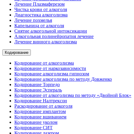
Лечение Плазмаферезом
Чистка крови от алкоголя
Диагностика алкоголизма
Лечение похмелья
Капельница от алкоголя
Снятие алкогольной интоксикации
Алкогольная полинейропатия лечение
Лечение винного алкоголизма
Кодирование
Кодирование от алкоголизма
Кодирование от наркозависимости
Кодирование алкоголизма гипнозом
Кодирование алкоголизма по методу Довженко
Кодирование Торпедо
Кодирование Эспераль
Кодирование от алкоголизма по методу «Двойной Блок»
Кодирование Налтрексон
Раскодирование от алкоголя
Кодирование имплантом
Кодирование вшиванием
Кодирование уколом
Кодирование СИТ
Кодирование лазером