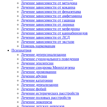
Лечение зависимости от метадона
Лечение зависимости от кокаина
Лечение зависимости от феназепама
Лечение зависимости от амфетамина
Лечение зависимости от гашиша
Лечение зависимости от лирики
Лечение зависимости от мефедрона
Лечение зависимости от каннабиноидов
Лечение зависимости от ЛСД
Лечение зависимости от экстази
Помощь наркоманам
Психиатрия
Лечение деперсонализации
Лечение суицидального поведения
Лечение эпилепсии
Лечение синдрома Мюнхгаузена
Лечение дромомании
Лечение абулии
Лечение кататонии
Лечение дереализации
Лечение фобий
Лечение истерических расстройств
Лечение половых расстройств
Лечение энкопреза
Лечение детских неврозов