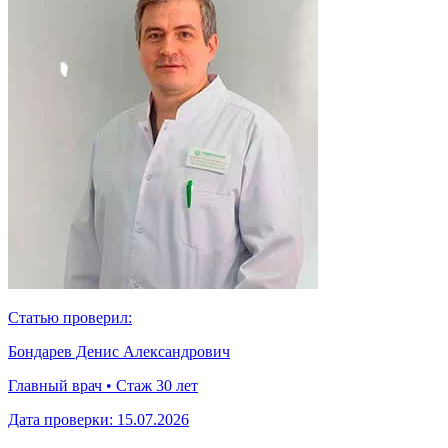
Статью проверил:
Бондарев Денис Александрович
Главный врач • Стаж 30 лет
Дата проверки:
15.07.2026