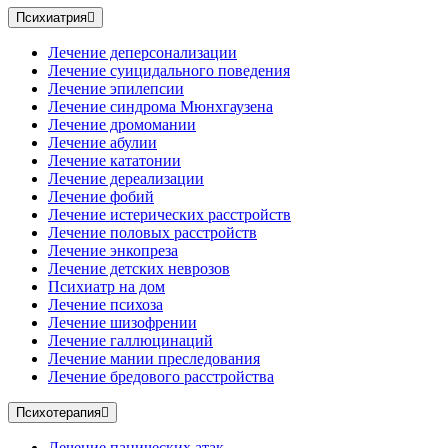
Психиатрия
Лечение деперсонализации
Лечение суицидального поведения
Лечение эпилепсии
Лечение синдрома Мюнхгаузена
Лечение дромомании
Лечение абулии
Лечение кататонии
Лечение дереализации
Лечение фобий
Лечение истерических расстройств
Лечение половых расстройств
Лечение энкопреза
Лечение детских неврозов
Психиатр на дом
Лечение психоза
Лечение шизофрении
Лечение галлюцинаций
Лечение мании преследования
Лечение бредового расстройства
Психотерапия
Лечение панических атак