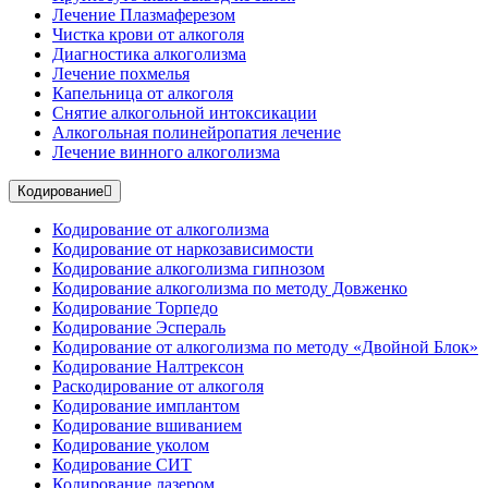
Лечение Плазмаферезом
Чистка крови от алкоголя
Диагностика алкоголизма
Лечение похмелья
Капельница от алкоголя
Снятие алкогольной интоксикации
Алкогольная полинейропатия лечение
Лечение винного алкоголизма
Кодирование
Кодирование от алкоголизма
Кодирование от наркозависимости
Кодирование алкоголизма гипнозом
Кодирование алкоголизма по методу Довженко
Кодирование Торпедо
Кодирование Эспераль
Кодирование от алкоголизма по методу «Двойной Блок»
Кодирование Налтрексон
Раскодирование от алкоголя
Кодирование имплантом
Кодирование вшиванием
Кодирование уколом
Кодирование СИТ
Кодирование лазером