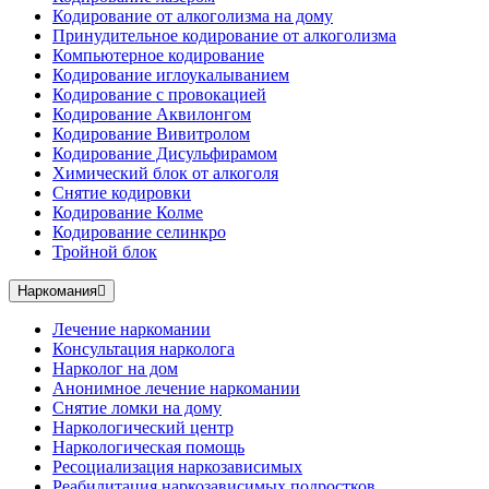
Кодирование от алкоголизма на дому
Принудительное кодирование от алкоголизма
Компьютерное кодирование
Кодирование иглоукалыванием
Кодирование с провокацией
Кодирование Аквилонгом
Кодирование Вивитролом
Кодирование Дисульфирамом
Химический блок от алкоголя
Снятие кодировки
Кодирование Колме
Кодирование селинкро
Тройной блок
Наркомания
Лечение наркомании
Консультация нарколога
Нарколог на дом
Анонимное лечение наркомании
Снятие ломки на дому
Наркологический центр
Наркологическая помощь
Ресоциализация наркозависимых
Реабилитация наркозависимых подростков