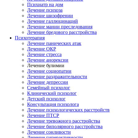
Психиатр на дом
Лечение психоза
Лечение шизофрении
Лечение галлюцинаций
Лечение мании преследования
Лечение бредового расстройства
Психотерапия
Лечение панических атак
Лечение ОКР
Лечение стресса
Лечение анорексии
Лечение булимии
Лечение социопатии
Лечение раздражительности
Лечение депрессии
Семейный психолог
Клинический психолог
Детский психолог
Консультация психолога
Лечение психологических расстройств
Лечение ПТСР
Лечение тревожного расстройства
Лечение биполярного расстройства
Лечение сонливости
Лечение гиперактивности