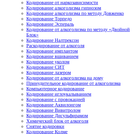
Кодирование от наркозависимости
Кодирование алкоголизма гипнозом
Кодирование алкоголизма по методу Довженко
Кодирование Торпедо
Кодирование Эспераль
Кодирование от алкоголизма по методу «Двойной
Блок»
Кодирование Налтрексон
Раскодирование от алкоголя
Кодирование имплантом
Кодирование вшиванием
Кодирование уколом
Кодирование СИТ
Кодирование лазером
Кодирование от алкоголизма на дому
Принудительное кодирование от алкоголизма
Компьютерное кодирование
Кодирование иглоукалыванием
Кодирование с провокацией
Кодирование Аквилонгом
Кодирование Вивитролом
Кодирование Дисульфирамом
Химический блок от алкоголя
Снятие кодировки
Кодирование Колме